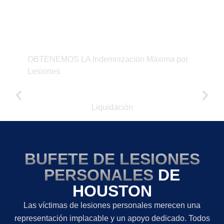
ENFOCADOS EN LOS
RESULTADOS
OBTENEMOS LA Indemnización Máxima por
Lesiones
$450,000
Liquidación
BUFETE DE LESIONES
PERSONALES
DE
HOUSTON
Las víctimas de lesiones personales merecen una
representación implacable y un apoyo dedicado. Todos