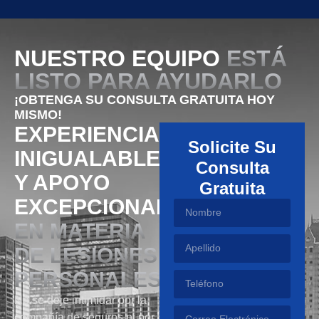
NUESTRO EQUIPO
ESTÁ
LISTO PARA AYUDARLO
¡OBTENGA SU CONSULTA GRATUITA HOY
MISMO!
EXPERIENCIA
Solicite Su
INIGUALABLE
Consulta
Y APOYO
Gratuita
EXCEPCIONAL
EN MATERIA
DE LESIONES
PERSONALES
No se deje intimidar por la
compañía de seguros ni por