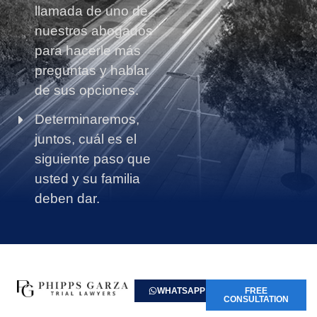
llamada de uno de
nuestros abogados
para hacerle más
preguntas y hablar
de sus opciones.
Determinaremos,
juntos, cuál es el
siguiente paso que
usted y su familia
deben dar.
WHATSAPP
FREE
CONSULTATION