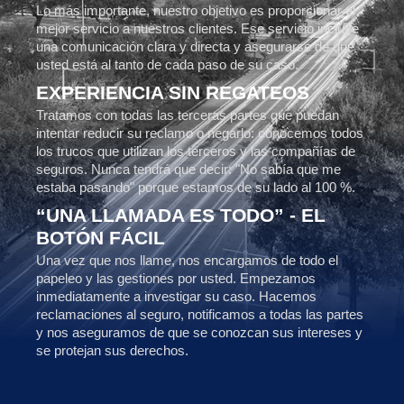
Lo más importante, nuestro objetivo es proporcionar el
mejor servicio a nuestros clientes. Ese servicio incluye
una comunicación clara y directa y asegurarse de que
usted está al tanto de cada paso de su caso.
EXPERIENCIA SIN REGATEOS
Tratamos con todas las terceras partes que puedan
intentar reducir su reclamo o negarlo: conocemos todos
los trucos que utilizan los terceros y las compañías de
seguros. Nunca tendrá que decir: "No sabía que me
estaba pasando" porque estamos de su lado al 100 %.
“UNA LLAMADA ES TODO” - EL
BOTÓN FÁCIL
Una vez que nos llame, nos encargamos de todo el
papeleo y las gestiones por usted. Empezamos
inmediatamente a investigar su caso. Hacemos
reclamaciones al seguro, notificamos a todas las partes
y nos aseguramos de que se conozcan sus intereses y
se protejan sus derechos.