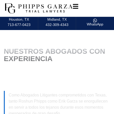
Houston, TX
Midland, TX
WhatsApp
713-677-0423
432-309-4343
EN HOUSTON,
NUESTROS ABOGADOS CON
EXPERIENCIA
EN LESIONES PERSONALES Y
ACCIDENTES ESTÁN DE SU
LADO
Como Abogados Litigantes comprometidos con Texas,
tanto Roshun Phipps como Erik Garza se enorgullecen
en servir a todos los tejanos durante esos momentos
inesperados de gran desafío.