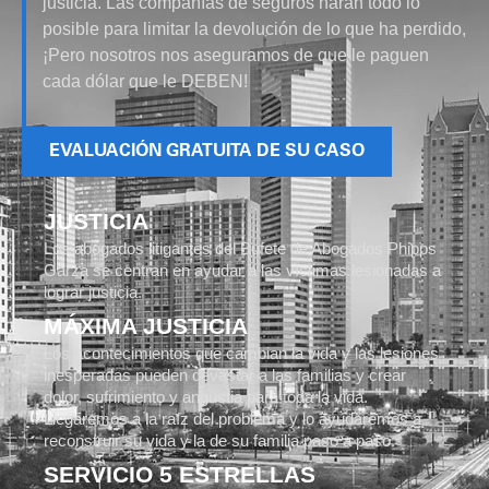
justicia. Las compañías de seguros harán todo lo
posible para limitar la devolución de lo que ha perdido,
¡Pero nosotros nos aseguramos de que le paguen
cada dólar que le DEBEN!
EVALUACIÓN GRATUITA DE SU CASO
JUSTICIA
Los abogados litigantes del Bufete de Abogados Phipps
Garza se centran en ayudar a las víctimas lesionadas a
lograr justicia.
MÁXIMA JUSTICIA
Los acontecimientos que cambian la vida y las lesiones
inesperadas pueden devastar a las familias y crear
dolor, sufrimiento y angustia para toda la vida.
Llegaremos a la raíz del problema y lo ayudaremos a
reconstruir su vida y la de su familia paso a paso.
SERVICIO 5 ESTRELLAS