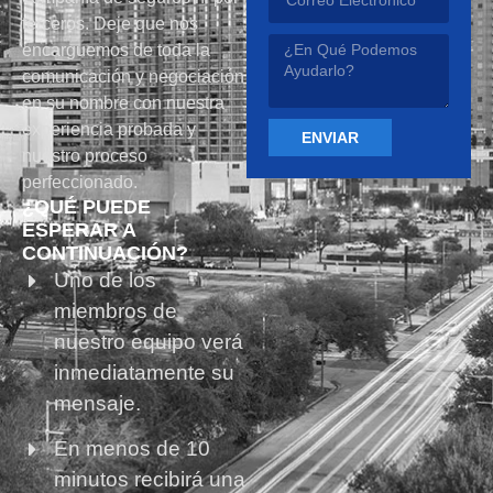
terceros. Deje que nos
encarguemos de toda la
comunicación y negociación
en su nombre con nuestra
experiencia probada y
ENVIAR
nuestro proceso
perfeccionado.
¿QUÉ PUEDE
ESPERAR A
CONTINUACIÓN?
Uno de los
miembros de
nuestro equipo verá
inmediatamente su
mensaje.
En menos de 10
minutos recibirá una